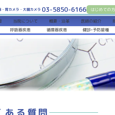
03-5850-6166
はじめての
器・胃カメラ・大腸カメラ
間
当院について
概要・沿革
医師の紹介
呼吸器疾患
循環器疾患
健診•予防接種
くある質問