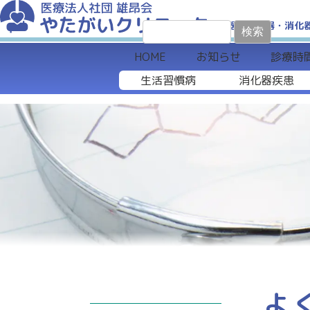
循環器・呼吸器・消化
検
索:
HOME
お知らせ
診療時
生活習慣病
消化器疾患
よ