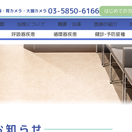
03-5850-6166
はじめての
器・胃カメラ・大腸カメラ
間
当院について
概要・沿革
医師の紹介
呼吸器疾患
循環器疾患
健診•予防接種
お知らせ